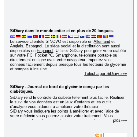
SiDiary dans le monde entier et en plus de 20 langues.
Le service clientèle SINOVO est disponible en
Allemand
et
Anglais,
Espagnol
. Le siège social et la distribution sont aussi
disponibles en
Espagnol
. Utilisez SiDiary pour gérer votre diabète
sur votre PC, PocketPC, Smartphone, téléphone portable ou
directement en ligne avec votre navigateur. Importez vos
données facilement depuis presque tous les lecteurs de glycémie
et pompes à insuline.
Télécharger SiDiary »»»
SiDiary - Journal de bord de glycémie conçu par les
diabétiques.
SiDiary rend le contrôle du diabète tellement plus facile. Réaliser
le suivi de vos données est un jeux d'enfants et les outils
d'analyse vous aideront à améliorer votre thérapie.
SiDiary vous indiquera les points à améliorer et avec l'aide de
votre médecin vous pourrez ajuster votre traitement. Vous
pourrez améliorer la qualité de tous vos paramètre ainsi que la
plus»»»
qualité de votre traitement dans un court labs de temps.
Avec les versions du programme pour appareils mobiles vous