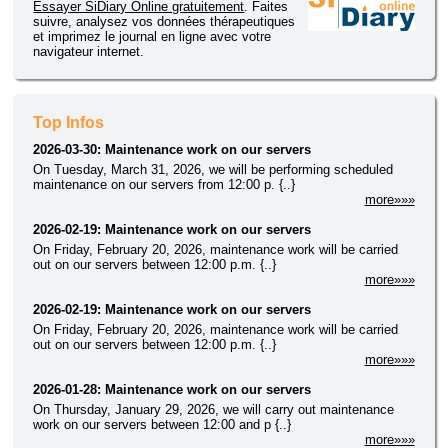
pouvez retrouver vos données n'importe où et à n'importe quel
Essayer SiDiary Online gratuitement
. Faites
moment. Les commentaires en direct après vos lectures vous
suivre, analysez vos données thérapeutiques
aideront à rester motivé dans votre surveillance. La version pour
et imprimez le journal en ligne avec votre
Smartphone vous permet de gérer votre diabète même avec un
navigateur internet.
téléphone portable. Cette version permet un suivi sur écran
unique sur lequel vous pourrez rentrer toutes vos données
comme votre niveau de glycémie, hydrates de carbone etc. Vos
données seront synchronisées automatiquement sur n'importe
Top Infos
quel autre appareil et affichées sous forme de graphique. Bien sûr
vous pourrez imprimer votre journal et ensuite discuter avec votre
2026-03-30: Maintenance work on our servers
médecin, mais un échange électronique de ces données est
facile et réalisable en quelques secondes. Veuillez noter que,
On Tuesday, March 31, 2026, we will be performing scheduled
bien que SiDiary soit d'une grande aide dans votre lutte
maintenance on our servers from 12:00 p. {..}
quotidienne contre le diabète, le logiciel ne pourra pas remplacer
more»»»
les consultations régulières avec votre professionel de santé! Le
logiciel peut remplacer votre journal papier mais ne donne pas
2026-02-19: Maintenance work on our servers
d'avis médical!
On Friday, February 20, 2026, maintenance work will be carried
Logiciel de gestion du Diabète / gratuiciel pour Windows &
out on our servers between 12:00 p.m. {..}
Pocket PC (PPC) à l'usage des diabètiques.
more»»»
logiciel de gestion du diabète (mais pas seulement)
pour les
personnes atteintes de diabète
. Avec cette application vous
2026-02-19: Maintenance work on our servers
pouvez enregistrer toutes vos
données thérapeutiques
(i.e.
On Friday, February 20, 2026, maintenance work will be carried
glycémie
, cétones, apports en glucides, injections basales et/ou
out on our servers between 12:00 p.m. {..}
bolus
insuline
ou
comprimés
, tension, poids etc.) sur votre
more»»»
appareil mobile (Android/iPhone)
et/ou sur votre
ordinateur
de bureau fonctionnant avec Windows
. SiDiary vous fournit
2026-01-28: Maintenance work on our servers
des commentaires graphiques sur la qualité de vos
paramètres
On Thursday, January 29, 2026, we will carry out maintenance
cliniques
(à la fois sur votre
work on our servers between 12:00 and p {..}
iPhone
more»»»