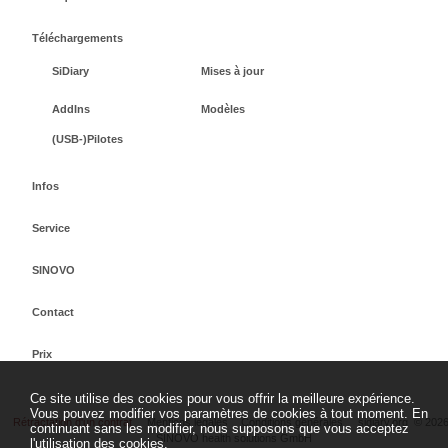
Téléchargements
SiDiary
Mises à jour
AddIns
Modèles
(USB-)Pilotes
Infos
Service
SINOVO
Contact
Prix
Ce site utilise des cookies pour vous offrir la meilleure expérience.
Vous pouvez modifier vos paramètres de cookies à tout moment. En
Rétractation d'un contrat
Mentions légales
Conditions générales
sidiary.org
©
2026
continuant sans les modifier, nous supposons que vous acceptez
SINOVO health solutions GmbH
l'utilisation des cookies.